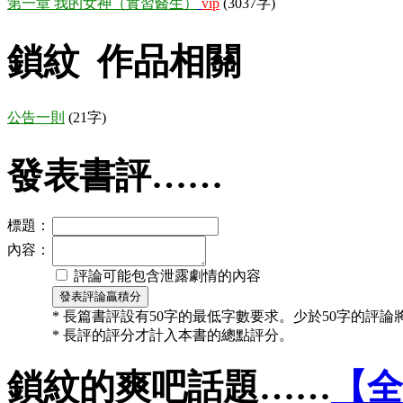
第一章 我的女神（實習醫生）
vip
(3037字)
鎖紋 作品相關
公告一則
(21字)
發表書評……
標題：
內容：
評論可能包含泄露劇情的內容
* 長篇書評設有50字的最低字數要求。少於50字的評
* 長評的評分才計入本書的總點評分。
鎖紋的爽吧話題……
【全