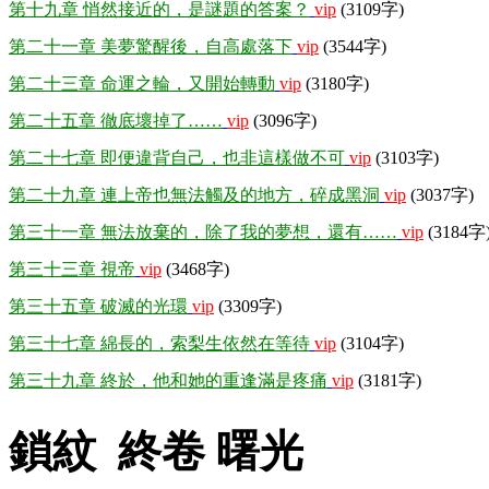
第十九章 悄然接近的，是謎題的答案？
vip
(3109字)
第二十一章 美夢驚醒後，自高處落下
vip
(3544字)
第二十三章 命運之輪，又開始轉動
vip
(3180字)
第二十五章 徹底壞掉了……
vip
(3096字)
第二十七章 即便違背自己，也非這樣做不可
vip
(3103字)
第二十九章 連上帝也無法觸及的地方，碎成黑洞
vip
(3037字)
第三十一章 無法放棄的，除了我的夢想，還有……
vip
(3184字
第三十三章 視帝
vip
(3468字)
第三十五章 破滅的光環
vip
(3309字)
第三十七章 綿長的，索梨生依然在等待
vip
(3104字)
第三十九章 終於，他和她的重逢滿是疼痛
vip
(3181字)
鎖紋 終卷 曙光