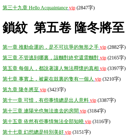
第三十九章 Hello Acquaintance
vip
(2847字)
鎖紋 第五卷 隆冬將至
第一章 推動命運的，是不可抗爭的無形之手
vip
(2882字)
第三章 不管逃到哪裏，該麵對終究還需麵對
vip
(2165字)
第五章 每個人，都說著讓人無法釋懷的真相
vip
(3397字)
第七章 事實上，被蒙在鼓裏的隻有一個人
vip
(3210字)
第九章 隆冬將至
vip
(3423字)
第十一章 可惜，有些事情總是出人意料
vip
(3387字)
第十三章 連陽光也無法進去的房間
vip
(3184字)
第十五章 依然有些事情無法全部知曉
vip
(3116字)
第十七章 幻想總是特別美好
vip
(3151字)