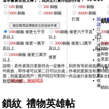
這本書實在是太棒了，我決定打賞作品的作者！
100
銅板
300
銅板
1000
銅板
5000
銅板
10000
銅板
30000
銅板
打賞
閱
鎖
讀
訂
1000
銅板 催更七千字
500
銅板 催更六千字及
200
閱
及以上
以上
以上
打
2000
銅板 催更一萬字
3000
銅板 催更1.2萬字
5000
在鎂
賞
及以上
及以上
及以上
與身
推
和曾
10000
銅板 催更三萬字
薦
催更
竟是
以上
全
票
說明：若作者當日更新符合一定條件，則所有等於或低於此更
【查
推
均有效，即作者可以第二日可以分成；作者的更新沒有達到相
薦
票，則返還給用戶；用戶同日可對同一作品進行多類型及多次
收
下載本書，離線閱讀
類型和次數；
藏
鎖紋
鎖紋 禮物英雄帖