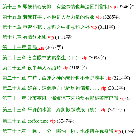
第十三章 即便精心安排，有些事情也無法回到當初
vip
(3346字
第十五章 若無其事，不過是人為力量的假象
vip
(3285字)
第十七章 重聚小苑，意料之中和意料之外
vip
(3111字)
第十九章 有情飲水飽
vip
(3126字)
第二十一章 書局
vip
(3057字)
第二十三章 各自眼中的索梨生（下）
vip
(3098字)
第二十五章 夜半無人私語時
vip
(3169字)
第二十七章 有時，命運之神的安排也不全是壞事
vip
(3214字)
第二十九章 好在，這個地方已經足夠偏僻……
vip
(3312字)
第三十一章 吹著夜風，漸漸涼下來的隻有那杯茶而已哦
vip
(31
第三十三章 平靜的水池，終將掀起波浪（笑）
vip
(3219字)
第三十五章 coffee time
vip
(3547字)
第三十七章 一晚，一分，哪怕一秒，也想留在你身邊
vip
(319