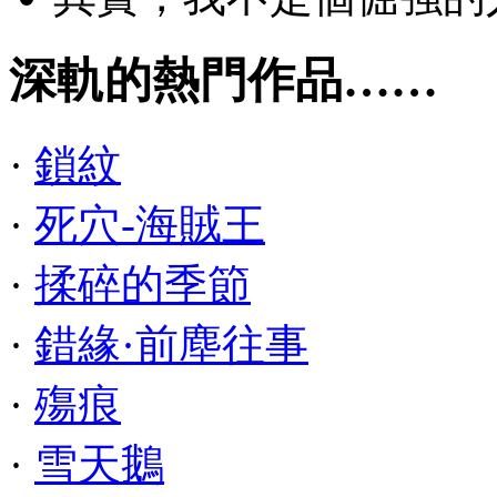
深軌的熱門作品……
·
鎖紋
·
死穴-海賊王
·
揉碎的季節
·
錯緣·前塵往事
·
殤痕
·
雪天鵝