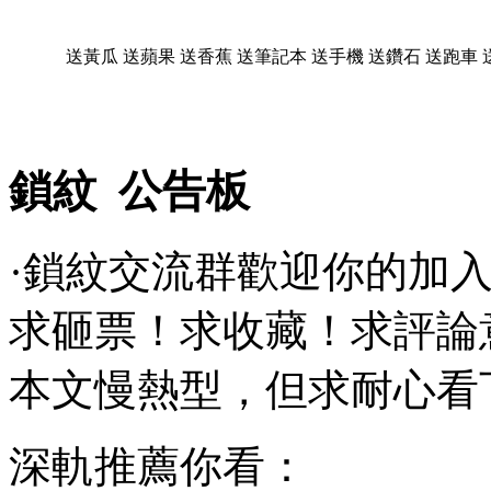
送黃瓜
送蘋果
送香蕉
送筆記本
送手機
送鑽石
送跑車
鎖紋 公告板
·鎖紋交流群歡迎你的加入：1
求砸票！求收藏！求評論
本文慢熱型，但求耐心看
深軌推薦你看：