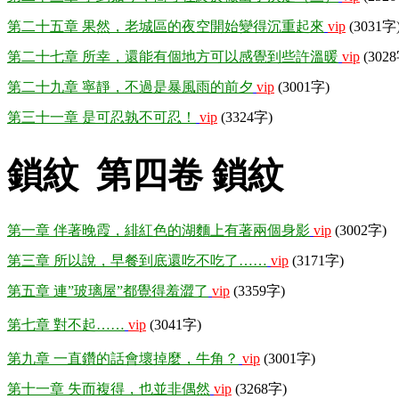
第二十五章 果然，老城區的夜空開始變得沉重起來
vip
(3031字
第二十七章 所幸，還能有個地方可以感覺到些許溫暖
vip
(302
第二十九章 寧靜，不過是暴風雨的前夕
vip
(3001字)
第三十一章 是可忍孰不可忍！
vip
(3324字)
鎖紋 第四卷 鎖紋
第一章 伴著晚霞，緋紅色的湖麵上有著兩個身影
vip
(3002字)
第三章 所以說，早餐到底還吃不吃了……
vip
(3171字)
第五章 連”玻璃屋”都覺得羞澀了
vip
(3359字)
第七章 對不起……
vip
(3041字)
第九章 一直鑽的話會壞掉麼，牛角？
vip
(3001字)
第十一章 失而複得，也並非偶然
vip
(3268字)