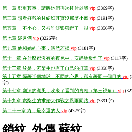
第一章 鄭重其事，請將她們再次托付於我
vip
(3369字)
第三章 想看好戲的甘紹班其實沒那麼小氣
vip
(3191字)
第五章 一不小心，又被許舒狠狠瞪了一眼
vip
(3356字)
第七章 滿月酒
vip
(3226字)
第九章 他和她的心事，昭然若揭
vip
(3181字)
第十一章 在什麼都沒有的夜色中，安靜地爆炸了
vip
(3117字)
第十三章 於是，索梨生也有了自己的打算
vip
(3358字)
第十五章 隔著半個地球，不同的心思，卻有著同一個目的
vip
(
字)
第十七章 幽涼的湖風，吹來了遲到的真相（第三視角）
vip
(32
第十九章 索梨生的求婚大作戰之風雨同路
vip
(3391字)
第二十一章 終，最幸運的人
vip
(4325字)
鎖紋 外傳 蘇紋