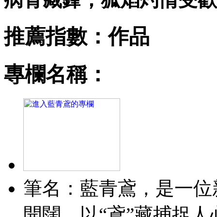
推薦指數：
作品
專欄名稱：
筆名：藍青鳶，是一位新
開闊，以“鳶”藏捕捉人