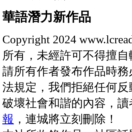
華語潛力新作品
Copyright 2024 www.lcrea
所有，未經許可不得擅自
請所有作者發布作品時務
法規定，我們拒絕任何反
破壞社會和諧的內容，讀
報
，連城將立刻刪除！