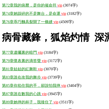
第72章我的病曆，是你的催命符
vip
(3074字)
第74章她踩碎的不是舞台，是命運
vip
(3182字)
第76章乖巧麵具裂開了一條縫
vip
(4509字)
病骨藏鋒，狐焰灼情 深
第77章遺囑裏的暗門
vip
(3184字)
第79章懷表裏的滴答聲
vip
(3172字)
第81章姑姑的紅舞鞋
vip
(3070字)
第83章誰在改我的舞步
vip
(3739字)
第85章你掐住我的手，卻說怕我摔
vip
(3404字)
第87章誰在數我的心跳
vip
(3945字)
第89章她摔的杯子，我接住了
vip
(3511字)