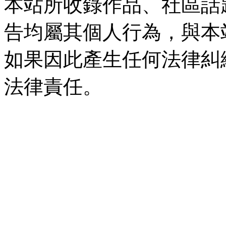
本站所收錄作品、社區話
告均屬其個人行為，與本
如果因此產生任何法律糾
法律責任。