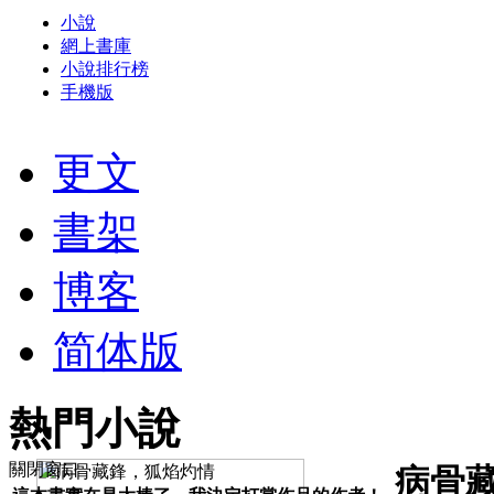
小說
網上書庫
小說排行榜
手機版
更文
書架
博客
简体版
熱門小說
關閉窗口
病骨