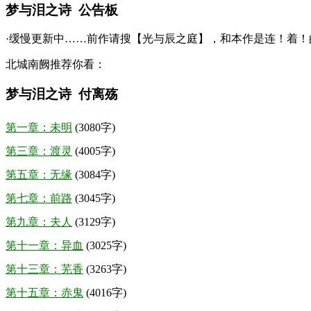
梦与泪之诗 公告板
·缓慢更新中……前作请搜【光与辰之庭】，和本作是连！着！
北城南阙推荐你看：
梦与泪之诗 付离殇
第一章：未明
(3080字)
第三章：渡灵
(4005字)
第五章：无缘
(3084字)
第七章：前路
(3045字)
第九章：夫人
(3129字)
第十一章：异血
(3025字)
第十三章：芜香
(3263字)
第十五章：赤鬼
(4016字)