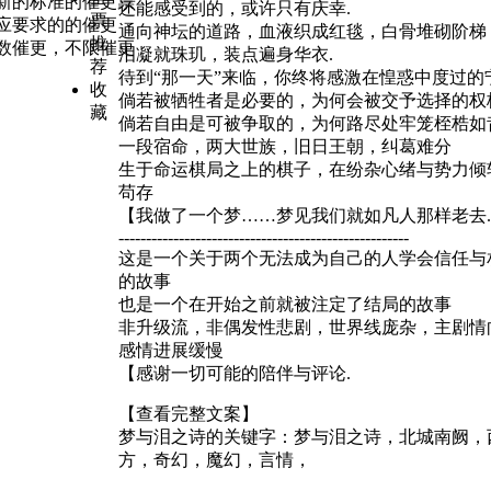
新的标准的催更票
还能感受到的，或许只有庆幸.
票
应要求的的催更
通向神坛的道路，血液织成红毯，白骨堆砌阶梯
推
数催更，不限催更
泪凝就珠玑，装点遍身华衣.
荐
待到“那一天”来临，你终将感激在惶惑中度过的宁
收
倘若被牺牲者是必要的，为何会被交予选择的权
藏
倘若自由是可被争取的，为何路尽处牢笼桎梏如
一段宿命，两大世族，旧日王朝，纠葛难分
生于命运棋局之上的棋子，在纷杂心绪与势力倾
苟存
【我做了一个梦……梦见我们就如凡人那样老去
-----------------------------------------------------
这是一个关于两个无法成为自己的人学会信任与
的故事
也是一个在开始之前就被注定了结局的故事
非升级流，非偶发性悲剧，世界线庞杂，主剧情
感情进展缓慢
【感谢一切可能的陪伴与评论.
【查看完整文案】
梦与泪之诗的关键字：
梦与泪之诗，北城南阙，
方，奇幻，魔幻，言情，