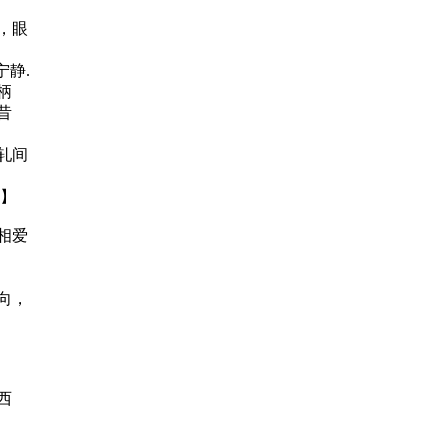
，眼
静.
柄
昔
轧间
.】
相爱
向，
西