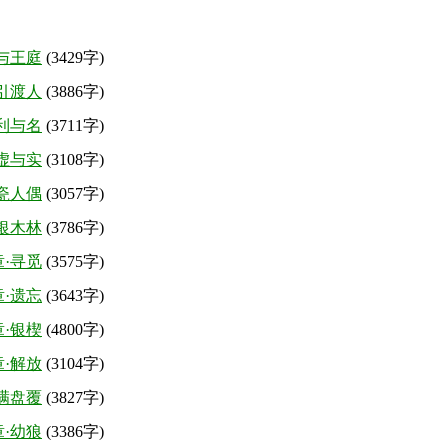
与王庭
(3429字)
引渡人
(3886字)
利与名
(3711字)
虚与实
(3108字)
瓷人偶
(3057字)
银木林
(3786字)
·寻觅
(3575字)
·遗忘
(3643字)
·银楔
(4800字)
·解放
(3104字)
满盘覆
(3827字)
·幼狼
(3386字)