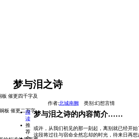
梦与泪之诗
铜板 催更四千字及
作者:
北城南阙
类别:幻想言情
铜板 催更二万字
阅
梦与泪之诗的内容简介……
读
推
或许，从我们初见的那一刻起，离别就已经开始
荐
这段将过往与宿命全然忘却的时光，待来日再想
全