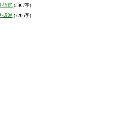
·追忆
(3367字)
·虚潮
(7206字)